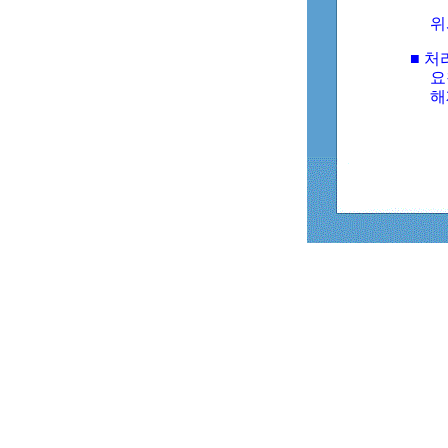
위
■ 처
요
해