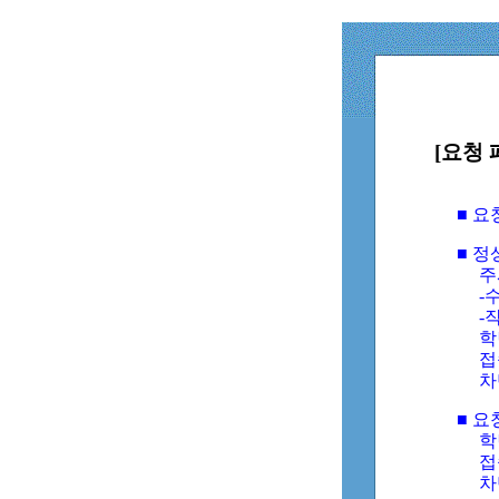
[요청 
■ 
■ 
주
-수
-
학
접
차
■ 요
학번
접속
차단