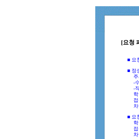
[요청 
■ 
■ 
주
-수
-
학
접
차
■ 요
학번
접속
차단