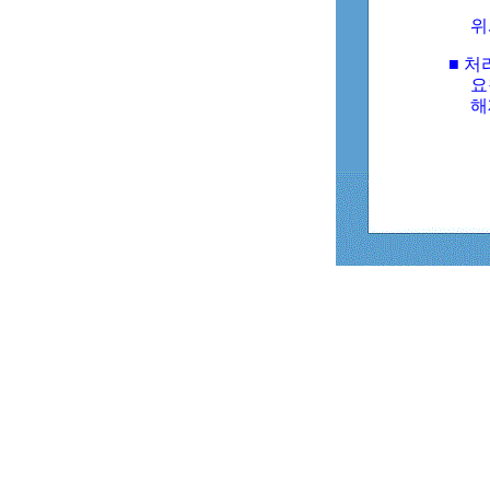
위
■ 처
요
해