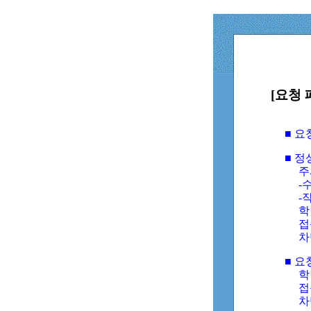
[요청 
■ 
■ 
주
-수
-
학
접
차
■ 요
학번
접속
차단