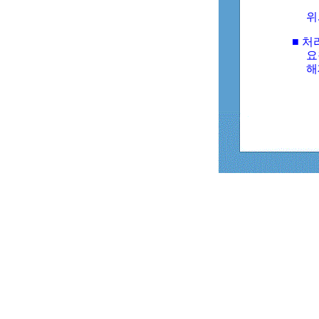
위
■ 처
요
해